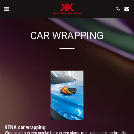
CAR WRAPPING
KENA car wrapping
Wrap je auto in een unieke kleur in een glans, mat, zijdeglans, carbon fibre,