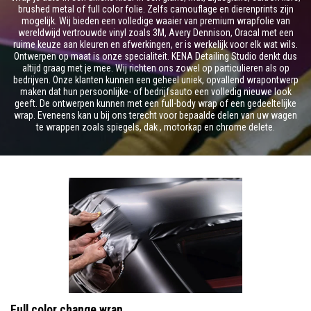
brushed metal of full color folie. Zelfs camouflage en dierenprints zijn
mogelijk. Wij bieden een volledige waaier van premium wrapfolie van
wereldwijd vertrouwde vinyl zoals 3M, Avery Dennison, Oracal met een
ruime keuze aan kleuren en afwerkingen, er is werkelijk voor elk wat wils.
Ontwerpen op maat is onze specialiteit. KENA Detailing Studio denkt dus
altijd graag met je mee. Wij richten ons zowel op particulieren als op
bedrijven. Onze klanten kunnen een geheel uniek, opvallend wrapontwerp
maken dat hun persoonlijke- of bedrijfsauto een volledig nieuwe look
geeft. De ontwerpen kunnen met een full-body wrap of een gedeeltelijke
wrap. Eveneens kan u bij ons terecht voor bepaalde delen van uw wagen
te wrappen zoals spiegels, dak , motorkap en chrome delete.
Full color change wrap